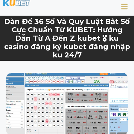
Dàn Đề 36 Số Và Quy Luật Bắt Số
Cực Chuẩn Từ KUBET: Hướng
Dẫn Từ A Đến Z kubet 🎖 ku
casino đăng ký kubet đăng nhập
ku 24/7