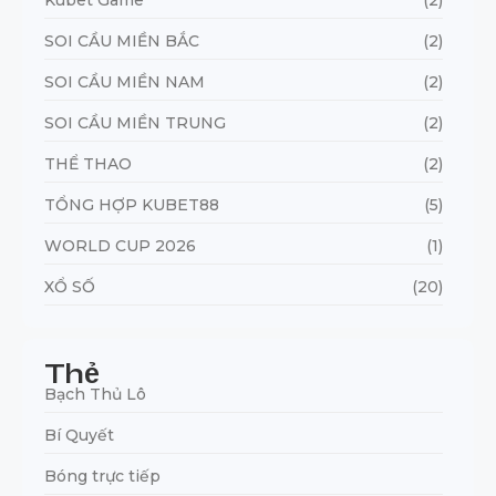
Kubet Game
(2)
SOI CẦU MIỀN BẮC
(2)
SOI CẦU MIỀN NAM
(2)
SOI CẦU MIỀN TRUNG
(2)
THỂ THAO
(2)
TỔNG HỢP KUBET88
(5)
WORLD CUP 2026
(1)
XỔ SỐ
(20)
Thẻ
Bạch Thủ Lô
Bí Quyết
Bóng trực tiếp