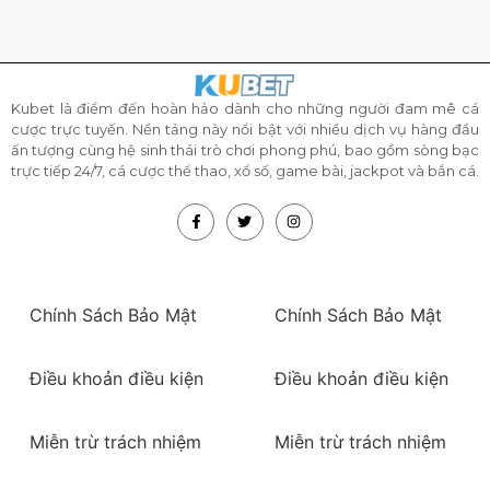
Kubet là điểm đến hoàn hảo dành cho những người đam mê cá
cược trực tuyến. Nền tảng này nổi bật với nhiều dịch vụ hàng đầu
ấn tượng cùng hệ sinh thái trò chơi phong phú, bao gồm sòng bạc
trực tiếp 24/7, cá cược thể thao, xổ số, game bài, jackpot và bắn cá.
Chính Sách Bảo Mật
Chính Sách Bảo Mật
Điều khoản điều kiện
Điều khoản điều kiện
Miễn trừ trách nhiệm
Miễn trừ trách nhiệm