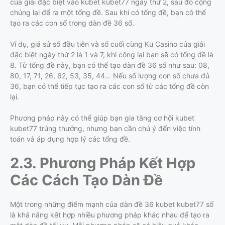
của giải đặc biệt vào kubet kubet77 ngày thứ 2, sau đó cộng
chúng lại để ra một tổng đề. Sau khi có tổng đề, bạn có thể
tạo ra các con số trong dàn đề 36 số.
Ví dụ, giả sử số đầu tiên và số cuối cùng Ku Casino của giải
đặc biệt ngày thứ 2 là 1 và 7, khi cộng lại bạn sẽ có tổng đề là
8. Từ tổng đề này, bạn có thể tạo dàn đề 36 số như sau: 08,
80, 17, 71, 26, 62, 53, 35, 44… Nếu số lượng con số chưa đủ
36, bạn có thể tiếp tục tạo ra các con số từ các tổng đề còn
lại.
Phương pháp này có thể giúp bạn gia tăng cơ hội kubet
kubet77 trúng thưởng, nhưng bạn cần chú ý đến việc tính
toán và áp dụng hợp lý các tổng đề.
2.3. Phương Pháp Kết Hợp
Các Cách Tạo Dàn Đề
Một trong những điểm mạnh của dàn đề 36 kubet kubet77 số
là khả năng kết hợp nhiều phương pháp khác nhau để tạo ra