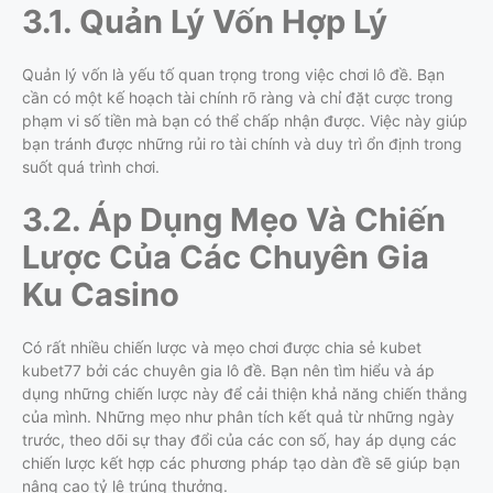
3.1. Quản Lý Vốn Hợp Lý
Quản lý vốn là yếu tố quan trọng trong việc chơi lô đề. Bạn
cần có một kế hoạch tài chính rõ ràng và chỉ đặt cược trong
phạm vi số tiền mà bạn có thể chấp nhận được. Việc này giúp
bạn tránh được những rủi ro tài chính và duy trì ổn định trong
suốt quá trình chơi.
3.2. Áp Dụng Mẹo Và Chiến
Lược Của Các Chuyên Gia
Ku Casino
Có rất nhiều chiến lược và mẹo chơi được chia sẻ kubet
kubet77 bởi các chuyên gia lô đề. Bạn nên tìm hiểu và áp
dụng những chiến lược này để cải thiện khả năng chiến thắng
của mình. Những mẹo như phân tích kết quả từ những ngày
trước, theo dõi sự thay đổi của các con số, hay áp dụng các
chiến lược kết hợp các phương pháp tạo dàn đề sẽ giúp bạn
nâng cao tỷ lệ trúng thưởng.