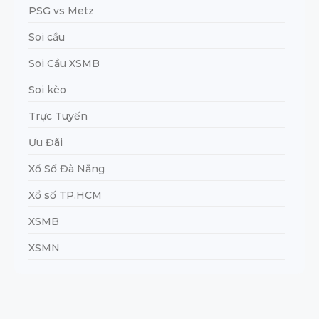
PSG vs Metz
Soi cầu
Soi Cầu XSMB
Soi kèo
Trực Tuyến
Ưu Đãi
Xổ Số Đà Nẵng
Xổ số TP.HCM
XSMB
XSMN