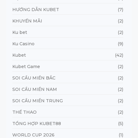
HƯỚNG DẪN KUBET
(7)
KHUYẾN MÃI
(2)
Ku bet
(2)
Ku Casino
(9)
Kubet
(42)
Kubet Game
(2)
SOI CẦU MIỀN BẮC
(2)
SOI CẦU MIỀN NAM
(2)
SOI CẦU MIỀN TRUNG
(2)
THỂ THAO
(2)
TỔNG HỢP KUBET88
(5)
WORLD CUP 2026
(1)