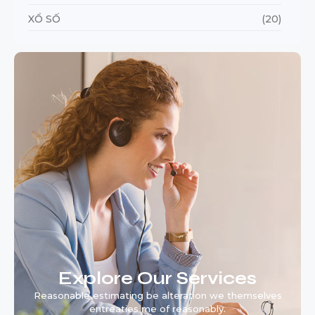
XỔ SỐ
(20)
Explore Our Services
Reasonable estimating be alteration we themselves
entreaties me of reasonably.